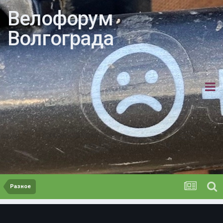
Велофорум
Волгограда
Разное