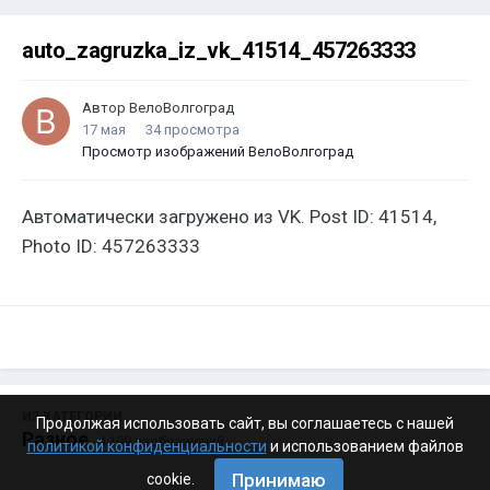
auto_zagruzka_iz_vk_41514_457263333
Автор
ВелоВолгоград
17 мая
34 просмотра
Просмотр изображений ВелоВолгоград
Автоматически загружено из VK. Post ID: 41514,
Photo ID: 457263333
ИЗ КАТЕГОРИИ:
Продолжая использовать сайт, вы соглашаетесь с нашей
Разное
· 4 199 изображений
политикой конфиденциальности
и использованием файлов
Принимаю
cookie.