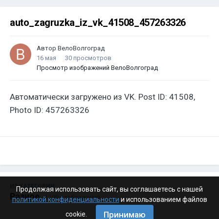
auto_zagruzka_iz_vk_41508_457263326
Автор
ВелоВолгоград
16 мая
30 просмотров
Просмотр изображений ВелоВолгоград
Автоматически загружено из VK. Post ID: 41508,
Photo ID: 457263326
ИЗ КАТЕГОРИИ:
Продолжая использовать сайт, вы соглашаетесь с нашей
Разное
· 4 199 изображений
политикой конфиденциальности
и использованием файлов
Принимаю
cookie.