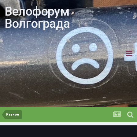
Велофорум
Волгограда
Разное