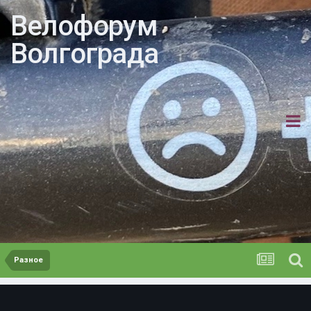
Велофорум
Волгограда
Разное