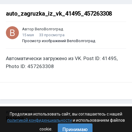
auto_zagruzka_iz_vk_41495_457263308
Автор
ВелоВолгоград
15 мая
33 просмотра
Просмотр изображений ВелоВолгоград
Автоматически загружено из VK. Post ID: 41495,
Photo ID: 457263308
ИЗ КАТЕГОРИИ:
Продолжая использовать сайт, вы соглашаетесь с нашей
Разное
· 4 199 изображений
политикой конфиденциальности
и использованием файлов
Принимаю
cookie.