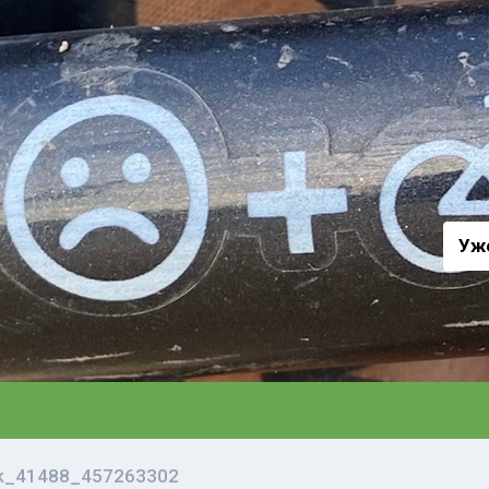
а
Уж
vk_41488_457263302