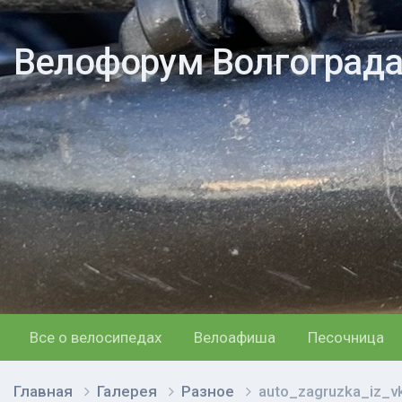
Велофорум Волгоград
Все о велосипедах
Велоафиша
Песочница
Главная
Галерея
Разное
auto_zagruzka_iz_