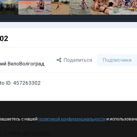
302
Поделиться
Подписчики
ий ВелоВолгоград
oto ID: 457263302
лашаетесь с нашей
политикой конфиденциальности
и использован
vk_41488_457263302