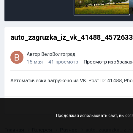
auto_zagruzka_iz_vk_41488_457263
Автор
ВелоВолгоград
15 мая
41 просмотр
Просмотр изображен
Автоматически загружено из VK. Post ID: 41488, Ph
Продолжая использовать сайт, вы сог
Главная
Галерея
Разное
auto_zagruzka_iz_