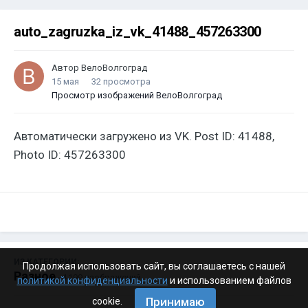
auto_zagruzka_iz_vk_41488_457263300
Автор
ВелоВолгоград
15 мая
32 просмотра
Просмотр изображений ВелоВолгоград
Автоматически загружено из VK. Post ID: 41488,
Photo ID: 457263300
ИЗ КАТЕГОРИИ:
Продолжая использовать сайт, вы соглашаетесь с нашей
Разное
· 4 199 изображений
политикой конфиденциальности
и использованием файлов
Принимаю
cookie.