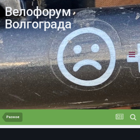
Велофорум
Волгограда
Разное