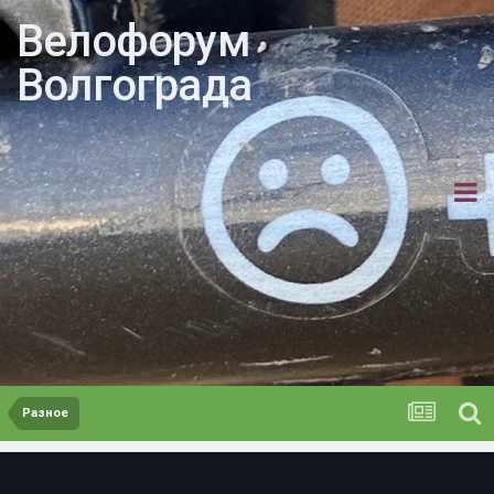
Велофорум
Волгограда
Разное