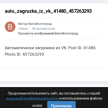
auto_zagruzka_iz_vk_41480_457263293
Автор
ВелоВолгоград
14 мая
40 просмотров
Просмотр изображений ВелоВолгоград
Автоматически загружено из VK. Post ID: 41480,
Photo ID: 457263293
ИЗ КАТЕГОРИИ:
Продолжая использовать сайт, вы соглашаетесь с нашей
Разное
· 4 199 изображений
политикой конфиденциальности
и использованием файлов
Принимаю
cookie.