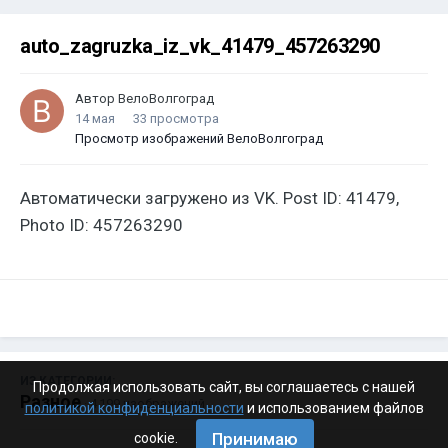
auto_zagruzka_iz_vk_41479_457263290
Автор
ВелоВолгоград
14 мая
33 просмотра
Просмотр изображений ВелоВолгоград
Автоматически загружено из VK. Post ID: 41479,
Photo ID: 457263290
ИЗ КАТЕГОРИИ:
Продолжая использовать сайт, вы соглашаетесь с нашей
Разное
· 4 199 изображений
политикой конфиденциальности
и использованием файлов
Принимаю
cookie.