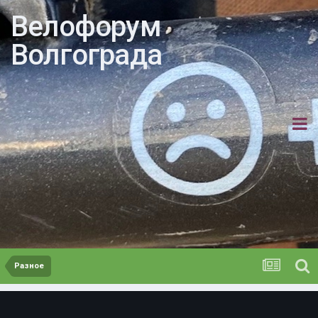
Велофорум
Волгограда
Разное