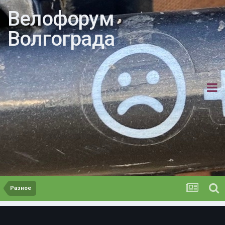
Велофорум
Волгограда
Разное