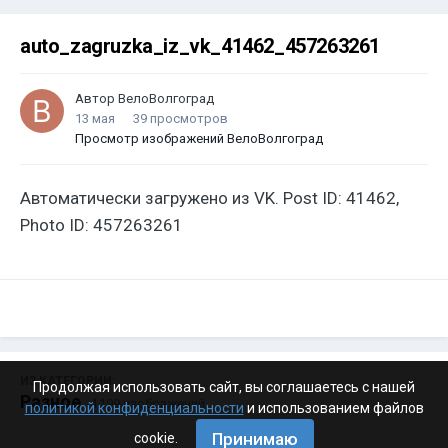
auto_zagruzka_iz_vk_41462_457263261
Автор
ВелоВолгоград
13 мая
39 просмотров
Просмотр изображений ВелоВолгоград
Автоматически загружено из VK. Post ID: 41462,
Photo ID: 457263261
ИЗ КАТЕГОРИИ:
Продолжая использовать сайт, вы соглашаетесь с нашей
Разное
· 4 199 изображений
политикой конфиденциальности
и использованием файлов
Принимаю
cookie.