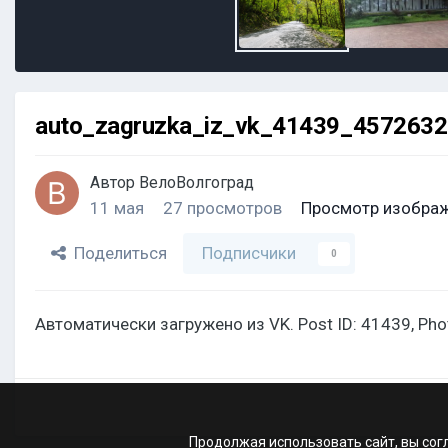
auto_zagruzka_iz_vk_41439_457263
Автор
ВелоВолгоград
11 мая
27 просмотров
Просмотр изображ
Поделиться
Подписчики
0
Автоматически загружено из VK. Post ID: 41439, Ph
Продолжая использовать сайт, вы сог