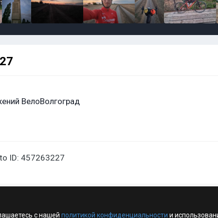
227
ений ВелоВолгоград
oto ID: 457263227
лашаетесь с нашей
политикой конфиденциальности
и использован