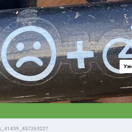
а
Уж
vk_41439_457263227