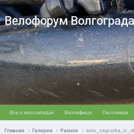
Велофорум Волгоград
Все о велосипедах
Велоафиша
Песочница
Главная
Галерея
Разное
auto_zagruzka_iz_