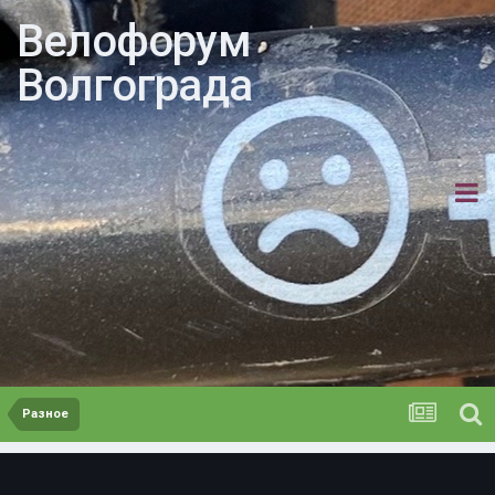
Велофорум
Волгограда
Разное