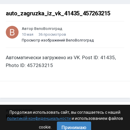
auto_zagruzka_iz_vk_41435_457263215
Автор
ВелоВолгоград
10 мая
36 просмотров
Просмотр изображений ВелоВолгоград
Автоматически загружено из VK. Post ID: 41435,
Photo ID: 457263215
ИЗ КАТЕГОРИИ:
Продолжая использовать сайт, вы соглашаетесь с нашей
Разное
· 4 199 изображений
политикой конфиденциальности
и использованием файлов
Принимаю
cookie.