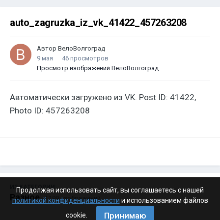
auto_zagruzka_iz_vk_41422_457263208
Автор
ВелоВолгоград
9 мая
46 просмотров
Просмотр изображений ВелоВолгоград
Автоматически загружено из VK. Post ID: 41422,
Photo ID: 457263208
ИЗ КАТЕГОРИИ:
Продолжая использовать сайт, вы соглашаетесь с нашей
Разное
· 4 199 изображений
политикой конфиденциальности
и использованием файлов
Принимаю
cookie.