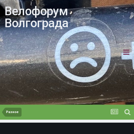
Велофорум
Волгограда
Разное