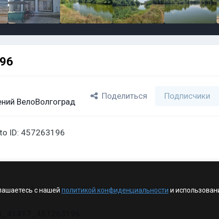
196
Поделиться
Подписчики
ний ВелоВолгоград
oto ID: 457263196
лашаетесь с нашей
политикой конфиденциальности
и использован
vk_41417_457263196