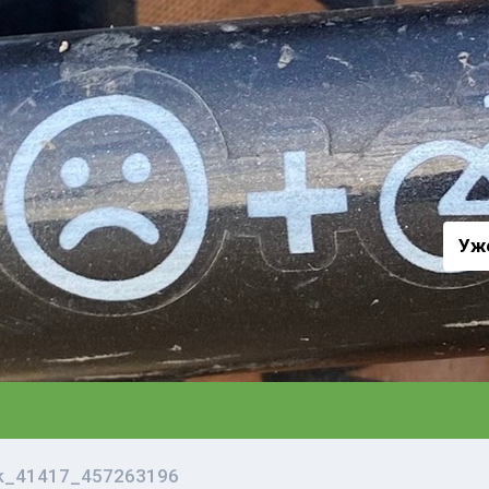
а
Уж
vk_41417_457263196