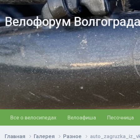
Велофорум Волгоград
Все о велосипедах
Велоафиша
Песочница
Главная
Галерея
Разное
auto_zagruzka_iz_