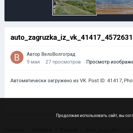
auto_zagruzka_iz_vk_41417_457263
Автор
ВелоВолгоград
9 мая
27 просмотров
Просмотр изображе
Автоматически загружено из VK. Post ID: 41417, Ph
Продолжая использовать сайт, вы сог
Главная
Галерея
Разное
auto_zagruzka_iz_