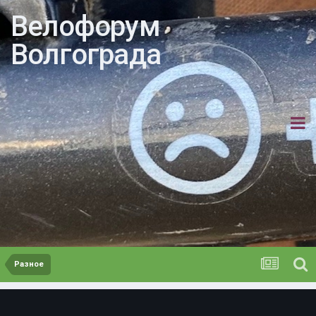
Велофорум
Волгограда
Разное