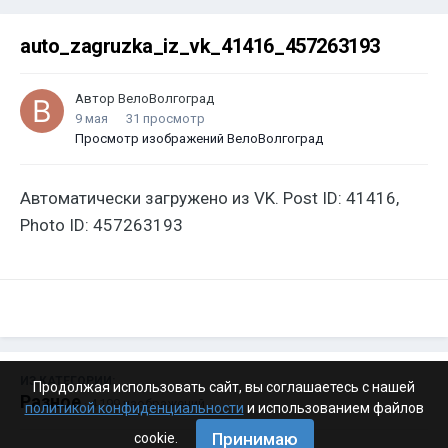
auto_zagruzka_iz_vk_41416_457263193
Автор
ВелоВолгоград
9 мая
31 просмотр
Просмотр изображений ВелоВолгоград
Автоматически загружено из VK. Post ID: 41416,
Photo ID: 457263193
ИЗ КАТЕГОРИИ:
Продолжая использовать сайт, вы соглашаетесь с нашей
Разное
· 4 199 изображений
политикой конфиденциальности
и использованием файлов
Принимаю
cookie.