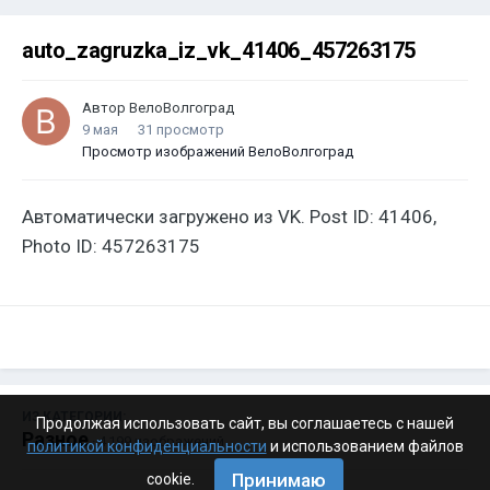
auto_zagruzka_iz_vk_41406_457263175
Автор
ВелоВолгоград
9 мая
31 просмотр
Просмотр изображений ВелоВолгоград
Автоматически загружено из VK. Post ID: 41406,
Photo ID: 457263175
ИЗ КАТЕГОРИИ:
Продолжая использовать сайт, вы соглашаетесь с нашей
Разное
· 4 199 изображений
политикой конфиденциальности
и использованием файлов
Принимаю
cookie.