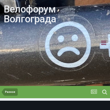
Велофорум
Волгограда
Разное