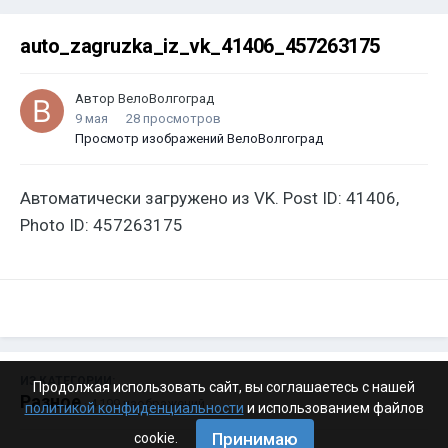
auto_zagruzka_iz_vk_41406_457263175
Автор
ВелоВолгоград
9 мая
28 просмотров
Просмотр изображений ВелоВолгоград
Автоматически загружено из VK. Post ID: 41406,
Photo ID: 457263175
ИЗ КАТЕГОРИИ:
Продолжая использовать сайт, вы соглашаетесь с нашей
Разное
· 4 199 изображений
политикой конфиденциальности
и использованием файлов
Принимаю
cookie.