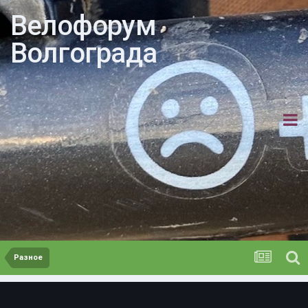
Велофорум
Волгограда
Разное