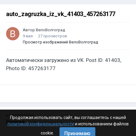
auto_zagruzka_iz_vk_41403_457263177
Автор
ВелоВолгоград
9 мая
27 просмотров
Просмотр изображений ВелоВолгоград
Автоматически загружено из VK. Post ID: 41403,
Photo ID: 457263177
ИЗ КАТЕГОРИИ:
Продолжая использовать сайт, вы соглашаетесь с нашей
Разное
· 4 199 изображений
политикой конфиденциальности
и использованием файлов
Принимаю
cookie.