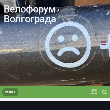
Велофорум
Волгограда
Разное