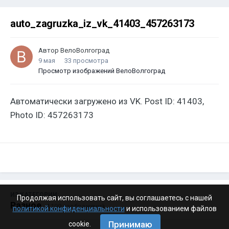
auto_zagruzka_iz_vk_41403_457263173
Автор
ВелоВолгоград
9 мая
33 просмотра
Просмотр изображений ВелоВолгоград
Автоматически загружено из VK. Post ID: 41403,
Photo ID: 457263173
ИЗ КАТЕГОРИИ:
Продолжая использовать сайт, вы соглашаетесь с нашей
Разное
· 4 199 изображений
политикой конфиденциальности
и использованием файлов
Принимаю
cookie.