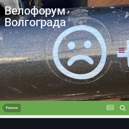
Велофорум
Волгограда
Разное