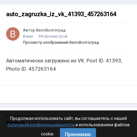
auto_zagruzka_iz_vk_41393_457263164
Автор
ВелоВолгоград
8 мая
69 просмотров
Просмотр изображений ВелоВолгоград
Автоматически загружено из VK. Post ID: 41393,
Photo ID: 457263164
ИЗ КАТЕГОРИИ:
Продолжая использовать сайт, вы соглашаетесь с нашей
Разное
· 4 199 изображений
политикой конфиденциальности
и использованием файлов
Принимаю
cookie.