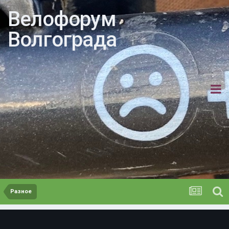
Велофорум
Волгограда
Разное