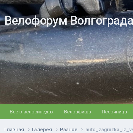
Велофорум Волгоград
Все о велосипедах
Велоафиша
Песочница
Главная
Галерея
Разное
auto_zagruzka_iz_