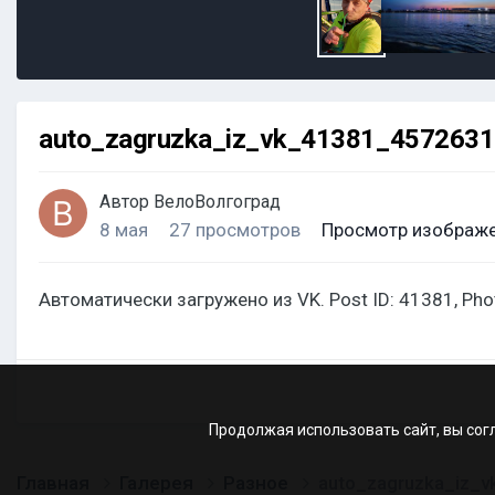
auto_zagruzka_iz_vk_41381_457263
Автор
ВелоВолгоград
8 мая
27 просмотров
Просмотр изображе
Автоматически загружено из VK. Post ID: 41381, Ph
Продолжая использовать сайт, вы сог
Главная
Галерея
Разное
auto_zagruzka_iz_