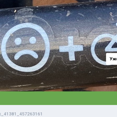
а
Уж
vk_41381_457263161