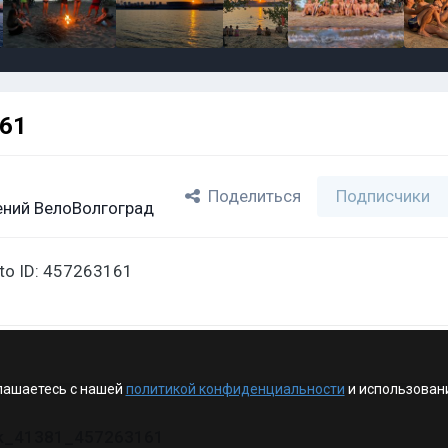
161
Поделиться
Подписчики
ний ВелоВолгоград
oto ID: 457263161
лашаетесь с нашей
политикой конфиденциальности
и использован
vk_41381_457263161