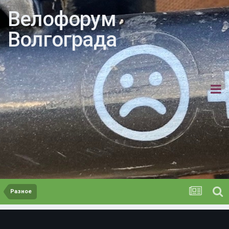
Велофорум
Волгограда
Разное