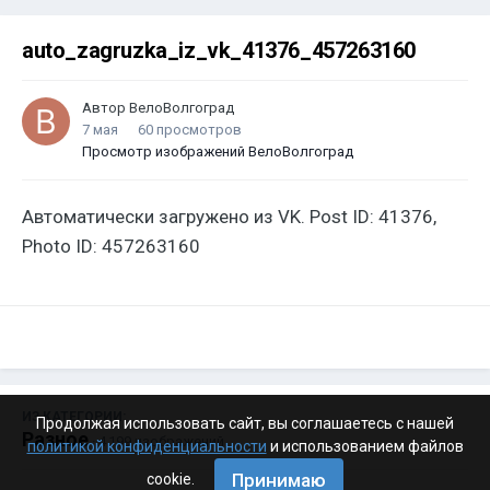
auto_zagruzka_iz_vk_41376_457263160
Автор
ВелоВолгоград
7 мая
60 просмотров
Просмотр изображений ВелоВолгоград
Автоматически загружено из VK. Post ID: 41376,
Photo ID: 457263160
ИЗ КАТЕГОРИИ:
Продолжая использовать сайт, вы соглашаетесь с нашей
Разное
· 4 199 изображений
политикой конфиденциальности
и использованием файлов
Принимаю
cookie.