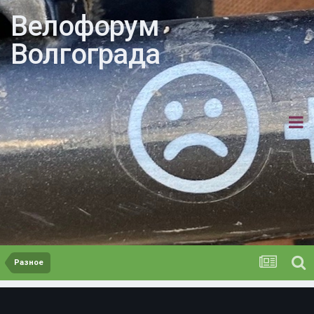
Велофорум
Волгограда
Разное