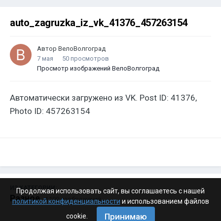
auto_zagruzka_iz_vk_41376_457263154
Автор
ВелоВолгоград
7 мая
50 просмотров
Просмотр изображений ВелоВолгоград
Автоматически загружено из VK. Post ID: 41376,
Photo ID: 457263154
ИЗ КАТЕГОРИИ:
Продолжая использовать сайт, вы соглашаетесь с нашей
Разное
· 4 199 изображений
политикой конфиденциальности
и использованием файлов
Принимаю
cookie.