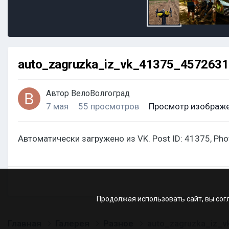
auto_zagruzka_iz_vk_41375_457263
Автор
ВелоВолгоград
7 мая
55 просмотров
Просмотр изображе
Автоматически загружено из VK. Post ID: 41375, Ph
Продолжая использовать сайт, вы сог
Главная
Галерея
Разное
auto_zagruzka_iz_