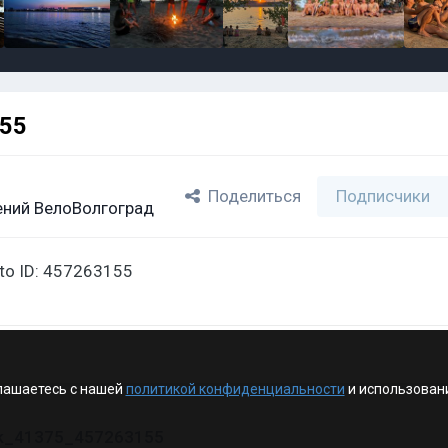
155
Поделиться
Подписчики
ний ВелоВолгоград
oto ID: 457263155
лашаетесь с нашей
политикой конфиденциальности
и использован
vk_41375_457263155