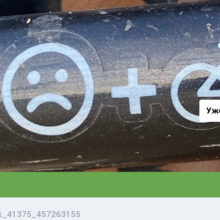
а
Уж
vk_41375_457263155