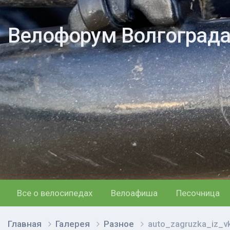
Велофорум Волгоград
Все о велосипедах
Велоафиша
Песочница
Главная
Галерея
Разное
auto_zagruzka_iz_