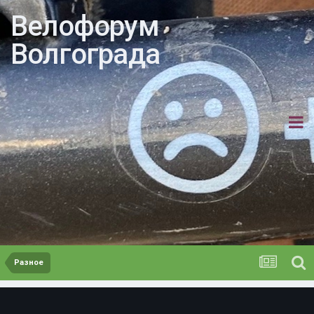
Велофорум
Волгограда
Разное