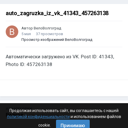
auto_zagruzka_iz_vk_41343_457263138
Автор
ВелоВолгоград
5 мая
37 просмотров
Просмотр изображений ВелоВолгоград
Автоматически загружено из VK. Post ID: 41343,
Photo ID: 457263138
ИЗ КАТЕГОРИИ:
Продолжая использовать сайт, вы соглашаетесь с нашей
Разное
· 4 199 изображений
политикой конфиденциальности
и использованием файлов
Принимаю
cookie.