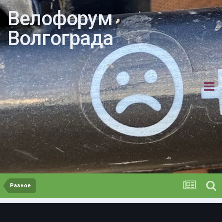
Велофорум
Волгограда
Разное