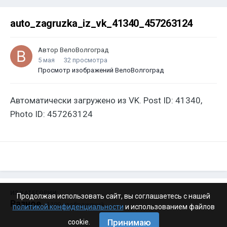
auto_zagruzka_iz_vk_41340_457263124
Автор
ВелоВолгоград
5 мая
32 просмотра
Просмотр изображений ВелоВолгоград
Автоматически загружено из VK. Post ID: 41340,
Photo ID: 457263124
ИЗ КАТЕГОРИИ:
Продолжая использовать сайт, вы соглашаетесь с нашей
Разное
· 4 199 изображений
политикой конфиденциальности
и использованием файлов
Принимаю
cookie.