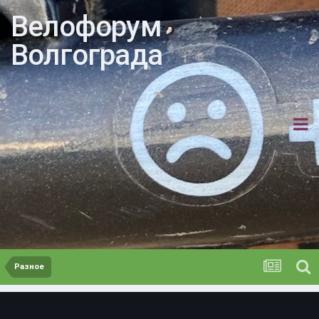
Велофорум
Волгограда
Разное