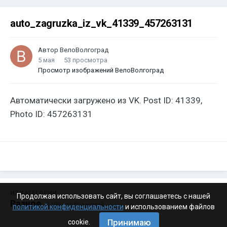
auto_zagruzka_iz_vk_41339_457263131
Автор
ВелоВолгоград
5 мая
53 просмотра
Просмотр изображений ВелоВолгоград
Автоматически загружено из VK. Post ID: 41339,
Photo ID: 457263131
ИЗ КАТЕГОРИИ:
Продолжая использовать сайт, вы соглашаетесь с нашей
Разное
· 4 199 изображений
политикой конфиденциальности
и использованием файлов
Принимаю
cookie.