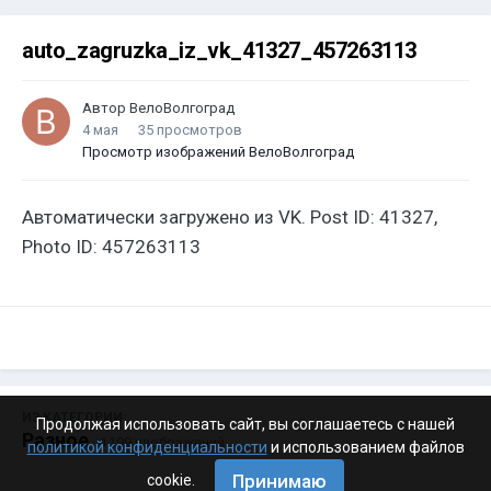
auto_zagruzka_iz_vk_41327_457263113
Автор
ВелоВолгоград
4 мая
35 просмотров
Просмотр изображений ВелоВолгоград
Автоматически загружено из VK. Post ID: 41327,
Photo ID: 457263113
ИЗ КАТЕГОРИИ:
Продолжая использовать сайт, вы соглашаетесь с нашей
Разное
· 4 199 изображений
политикой конфиденциальности
и использованием файлов
Принимаю
cookie.