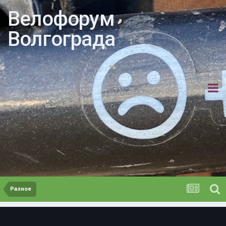
Велофорум
Волгограда
Разное