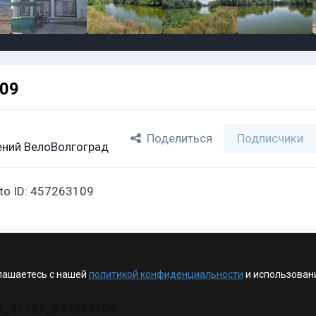
109
Поделиться
Подписчики
ний ВелоВолгоград
oto ID: 457263109
лашаетесь с нашей
политикой конфиденциальности
и использован
vk_41327_457263109