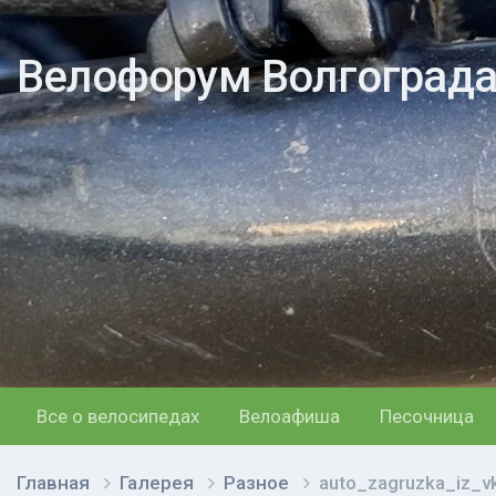
Велофорум Волгоград
Все о велосипедах
Велоафиша
Песочница
Главная
Галерея
Разное
auto_zagruzka_iz_