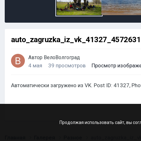
auto_zagruzka_iz_vk_41327_457263
Автор
ВелоВолгоград
4 мая
39 просмотров
Просмотр изображе
Автоматически загружено из VK. Post ID: 41327, Ph
Продолжая использовать сайт, вы сог
Главная
Галерея
Разное
auto_zagruzka_iz_