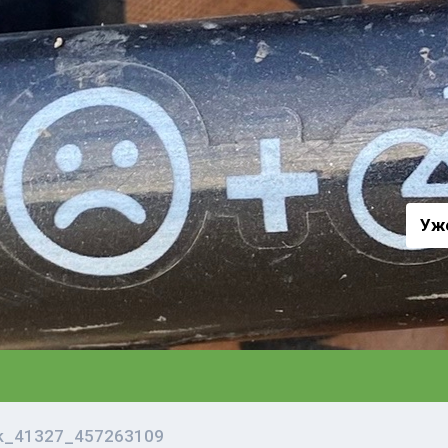
а
Уж
vk_41327_457263109