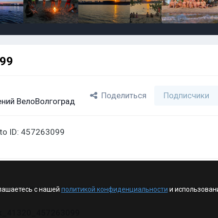
099
Поделиться
Подписчики
ний ВелоВолгоград
oto ID: 457263099
лашаетесь с нашей
политикой конфиденциальности
и использован
vk_41320_457263099