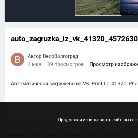
auto_zagruzka_iz_vk_41320_457263
Автор
ВелоВолгоград
4 мая
39 просмотров
Просмотр изображе
Автоматически загружено из VK. Post ID: 41320, Ph
Продолжая использовать сайт, вы сог
Главная
Галерея
Разное
auto_zagruzka_iz_