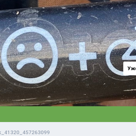
а
Уж
vk_41320_457263099