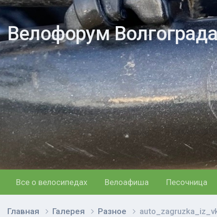
Велофорум Волгоград
Все о велосипедах
Велоафиша
Песочница
Главная
Галерея
Разное
auto_zagruzka_iz_