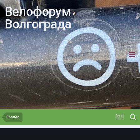
Велофорум
Волгограда
Разное