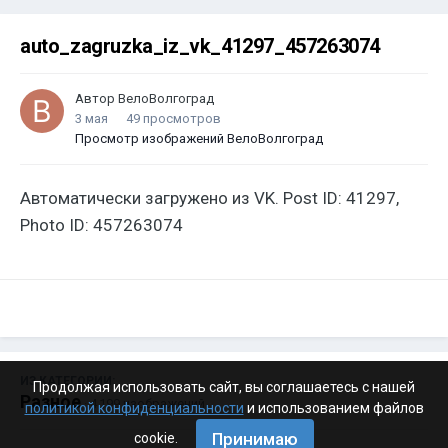
auto_zagruzka_iz_vk_41297_457263074
Автор
ВелоВолгоград
3 мая
49 просмотров
Просмотр изображений ВелоВолгоград
Автоматически загружено из VK. Post ID: 41297,
Photo ID: 457263074
ИЗ КАТЕГОРИИ:
Продолжая использовать сайт, вы соглашаетесь с нашей
Разное
· 4 199 изображений
политикой конфиденциальности
и использованием файлов
Принимаю
cookie.