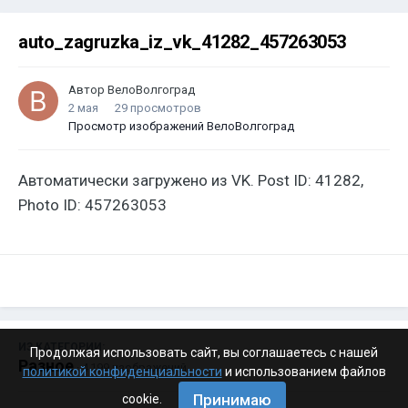
auto_zagruzka_iz_vk_41282_457263053
Автор
ВелоВолгоград
2 мая
29 просмотров
Просмотр изображений ВелоВолгоград
Автоматически загружено из VK. Post ID: 41282,
Photo ID: 457263053
ИЗ КАТЕГОРИИ:
Продолжая использовать сайт, вы соглашаетесь с нашей
Разное
· 4 199 изображений
политикой конфиденциальности
и использованием файлов
Принимаю
cookie.