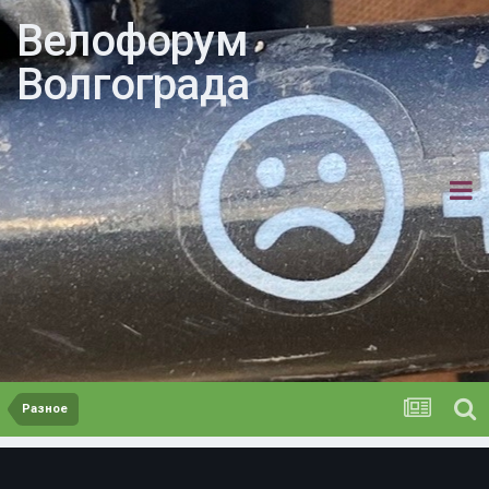
Велофорум
Волгограда
Разное