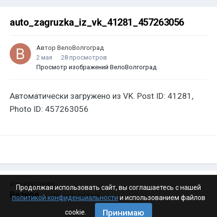
auto_zagruzka_iz_vk_41281_457263056
Автор
ВелоВолгоград
2 мая
28 просмотров
Просмотр изображений ВелоВолгоград
Автоматически загружено из VK. Post ID: 41281,
Photo ID: 457263056
ИЗ КАТЕГОРИИ:
Продолжая использовать сайт, вы соглашаетесь с нашей
Разное
· 4 199 изображений
политикой конфиденциальности
и использованием файлов
Принимаю
cookie.