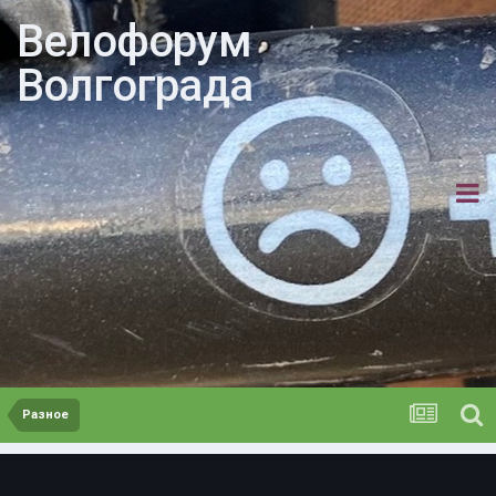
Велофорум
Волгограда
Разное