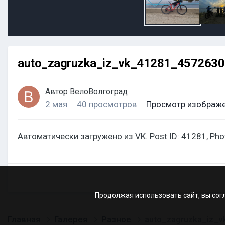
auto_zagruzka_iz_vk_41281_457263
Автор
ВелоВолгоград
2 мая
40 просмотров
Просмотр изображе
Автоматически загружено из VK. Post ID: 41281, Ph
Продолжая использовать сайт, вы сог
Главная
Галерея
Разное
auto_zagruzka_iz_