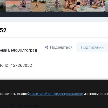
052
Поделиться
Подписчики
ний ВелоВолгоград
oto ID: 457263052
лашаетесь с нашей
политикой конфиденциальности
и использован
vk_41281_457263052