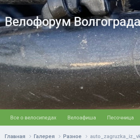
Велофорум Волгоград
Все о велосипедах
Велоафиша
Песочница
Главная
Галерея
Разное
auto_zagruzka_iz_