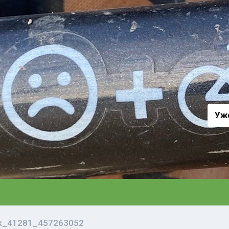
а
Уж
vk_41281_457263052