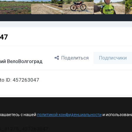
047
Поделиться
Подписчики
ий ВелоВолгоград
oto ID: 457263047
лашаетесь с нашей
политикой конфиденциальности
и использован
vk_41275_457263047