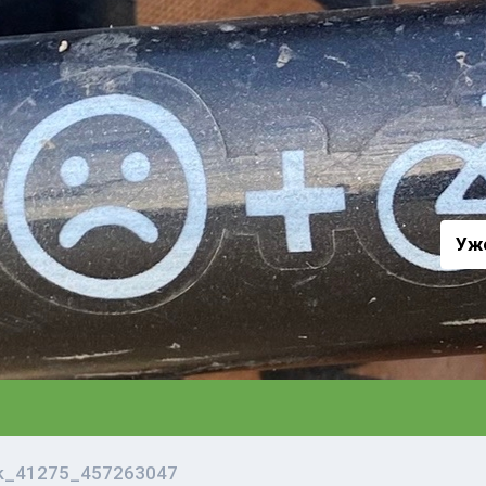
а
Уж
vk_41275_457263047