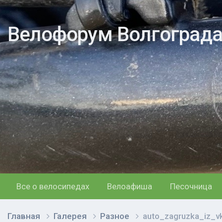
Велофорум Волгоград
Все о велосипедах
Велоафиша
Песочница
Главная
Галерея
Разное
auto_zagruzka_iz_