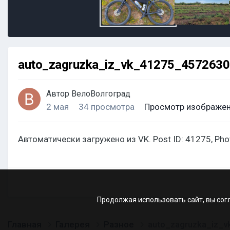
auto_zagruzka_iz_vk_41275_457263
Автор
ВелоВолгоград
2 мая
34 просмотра
Просмотр изображен
Автоматически загружено из VK. Post ID: 41275, Ph
Продолжая использовать сайт, вы сог
Главная
Галерея
Разное
auto_zagruzka_iz_