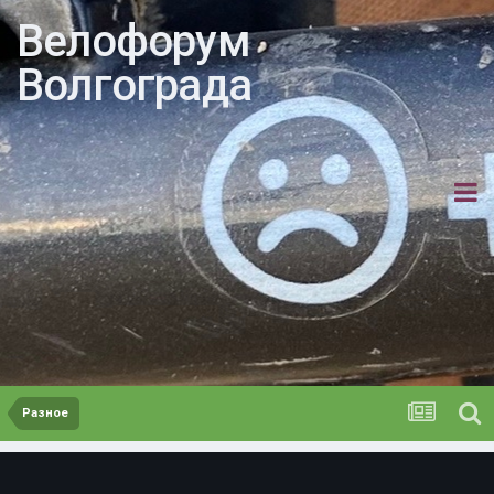
Велофорум
Волгограда
Разное