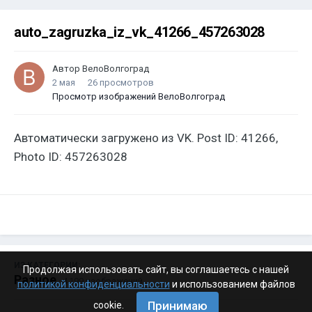
auto_zagruzka_iz_vk_41266_457263028
Автор
ВелоВолгоград
2 мая
26 просмотров
Просмотр изображений ВелоВолгоград
Автоматически загружено из VK. Post ID: 41266,
Photo ID: 457263028
ИЗ КАТЕГОРИИ:
Продолжая использовать сайт, вы соглашаетесь с нашей
Разное
· 4 199 изображений
политикой конфиденциальности
и использованием файлов
Принимаю
cookie.