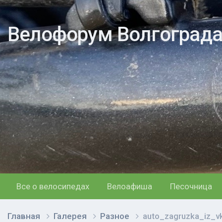
Велофорум Волгоград
Все о велосипедах
Велоафиша
Песочница
Главная
Галерея
Разное
auto_zagruzka_iz_