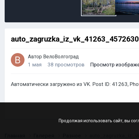
auto_zagruzka_iz_vk_41263_457263
Автор
ВелоВолгоград
1 мая
38 просмотров
Просмотр изображе
Автоматически загружено из VK. Post ID: 41263, Ph
Продолжая использовать сайт, вы сог
Главная
Галерея
Разное
auto_zagruzka_iz_