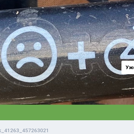
а
Уж
vk_41263_457263021