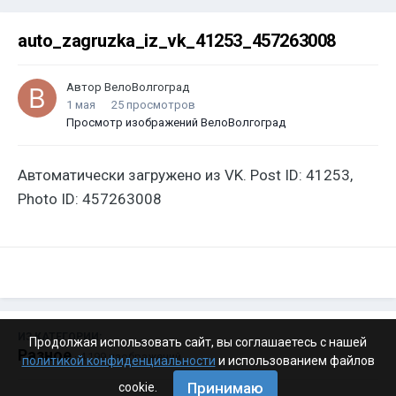
auto_zagruzka_iz_vk_41253_457263008
Автор
ВелоВолгоград
1 мая
25 просмотров
Просмотр изображений ВелоВолгоград
Автоматически загружено из VK. Post ID: 41253,
Photo ID: 457263008
ИЗ КАТЕГОРИИ:
Продолжая использовать сайт, вы соглашаетесь с нашей
Разное
· 4 199 изображений
политикой конфиденциальности
и использованием файлов
Принимаю
cookie.