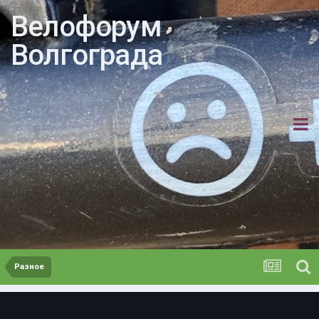
Велофорум
Волгограда
Разное