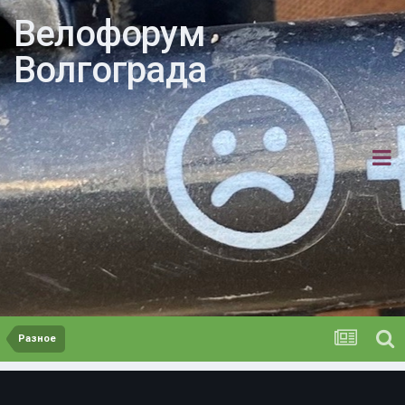
Велофорум
Волгограда
Разное