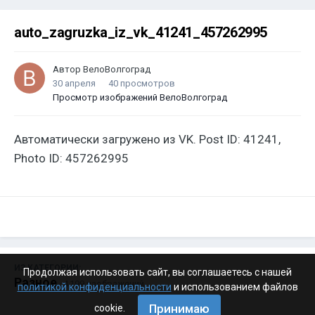
auto_zagruzka_iz_vk_41241_457262995
Автор
ВелоВолгоград
30 апреля
40 просмотров
Просмотр изображений ВелоВолгоград
Автоматически загружено из VK. Post ID: 41241,
Photo ID: 457262995
ИЗ КАТЕГОРИИ:
Продолжая использовать сайт, вы соглашаетесь с нашей
Разное
· 4 199 изображений
политикой конфиденциальности
и использованием файлов
Принимаю
cookie.