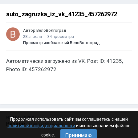
auto_zagruzka_iz_vk_41235_457262972
Автор
ВелоВолгоград
28 апреля
34 просмотра
Просмотр изображений ВелоВолгоград
Автоматически загружено из VK. Post ID: 41235,
Photo ID: 457262972
ИЗ КАТЕГОРИИ:
Продолжая использовать сайт, вы соглашаетесь с нашей
Разное
· 4 199 изображений
политикой конфиденциальности
и использованием файлов
Принимаю
cookie.