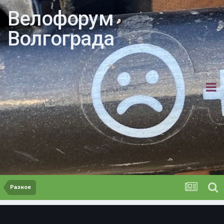
Велофорум
Волгограда
Разное