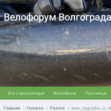
Велофорум Волгоград
Все о велосипедах
Велоафиша
Песочница
Главная
Галерея
Разное
auto_zagruzka_iz_