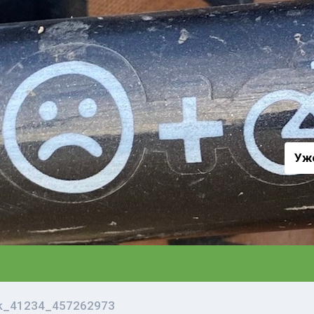
а
Уж
vk_41234_457262973