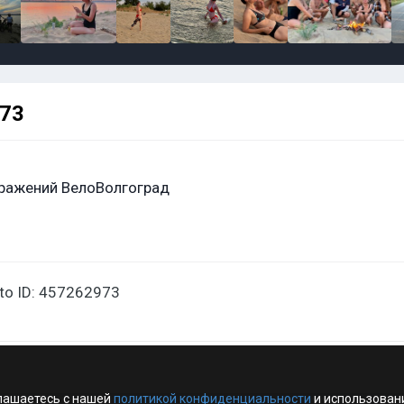
973
ражений ВелоВолгоград
oto ID: 457262973
лашаетесь с нашей
политикой конфиденциальности
и использован