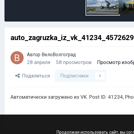
auto_zagruzka_iz_vk_41234_457262
Автор
ВелоВолгоград
28 апреля
58 просмотров
Просмотр изоб
Поделиться
Подписчики
0
Автоматически загружено из VK. Post ID: 41234, Ph
Продолжая использовать сайт, вы сог