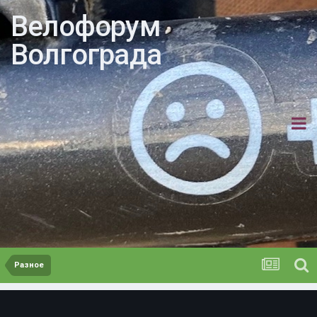
Велофорум
Волгограда
Разное