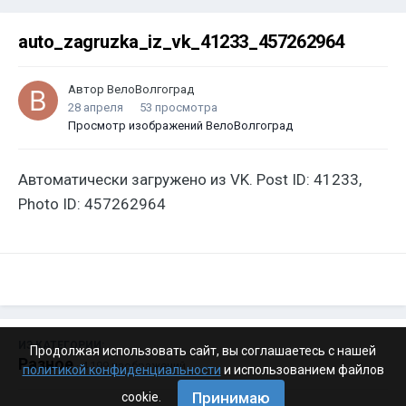
auto_zagruzka_iz_vk_41233_457262964
Автор
ВелоВолгоград
28 апреля
53 просмотра
Просмотр изображений ВелоВолгоград
Автоматически загружено из VK. Post ID: 41233,
Photo ID: 457262964
ИЗ КАТЕГОРИИ:
Продолжая использовать сайт, вы соглашаетесь с нашей
Разное
· 4 199 изображений
политикой конфиденциальности
и использованием файлов
Принимаю
cookie.