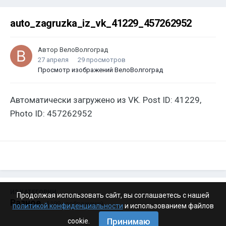
auto_zagruzka_iz_vk_41229_457262952
Автор
ВелоВолгоград
27 апреля
29 просмотров
Просмотр изображений ВелоВолгоград
Автоматически загружено из VK. Post ID: 41229,
Photo ID: 457262952
ИЗ КАТЕГОРИИ:
Продолжая использовать сайт, вы соглашаетесь с нашей
Разное
· 4 199 изображений
политикой конфиденциальности
и использованием файлов
Принимаю
cookie.