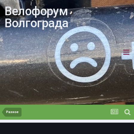
Велофорум
Волгограда
Разное