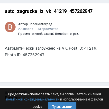
auto_zagruzka_iz_vk_41219_457262947
Автор
ВелоВолгоград
27 апреля
43 просмотра
Просмотр изображений ВелоВолгоград
Автоматически загружено из VK. Post ID: 41219,
Photo ID: 457262947
ИЗ КАТЕГОРИИ:
Продолжая использовать сайт, вы соглашаетесь с нашей
Разное
· 4 199 изображений
политикой конфиденциальности
и использованием файлов
Принимаю
cookie.