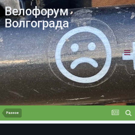
Велофорум
Волгограда
Разное