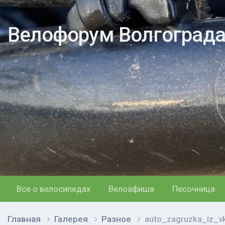
Велофорум Волгоград
Все о велосипедах
Велоафиша
Песочница
Главная
Галерея
Разное
auto_zagruzka_iz_