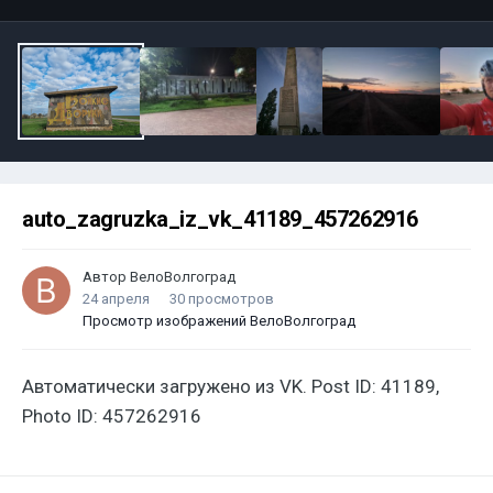
auto_zagruzka_iz_vk_41189_457262916
Автор
ВелоВолгоград
24 апреля
30 просмотров
Просмотр изображений ВелоВолгоград
Автоматически загружено из VK. Post ID: 41189,
Photo ID: 457262916