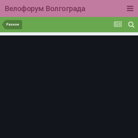
Велофорум Волгограда
Разное