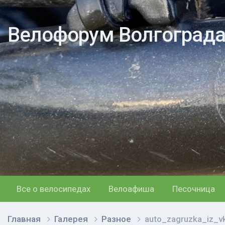
Велофорум Волгоград
Все о велосипедах
Велоафиша
Песочница
Главная
Галерея
Разное
auto_zagruzka_iz_