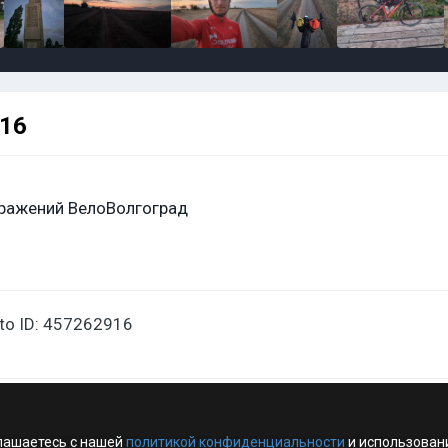
916
ражений ВелоВолгоград
oto ID: 457262916
лашаетесь с нашей
политикой конфиденциальности
и использован