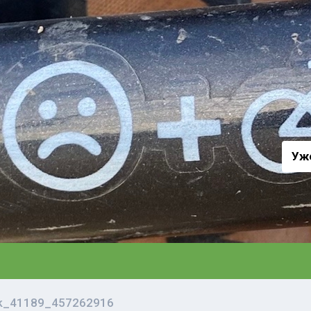
а
Уж
vk_41189_457262916