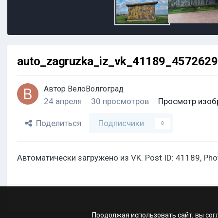
auto_zagruzka_iz_vk_41189_457262
Автор
ВелоВолгоград
24 апреля
30 просмотров
Просмотр изоб
Поделиться
Подписчики
0
Автоматически загружено из VK. Post ID: 41189, Ph
Продолжая использовать сайт, вы сог