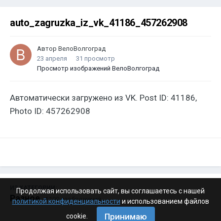
auto_zagruzka_iz_vk_41186_457262908
Автор
ВелоВолгоград
23 апреля
31 просмотр
Просмотр изображений ВелоВолгоград
Автоматически загружено из VK. Post ID: 41186,
Photo ID: 457262908
ИЗ КАТЕГОРИИ:
Продолжая использовать сайт, вы соглашаетесь с нашей
Разное
· 4 199 изображений
политикой конфиденциальности
и использованием файлов
Принимаю
cookie.