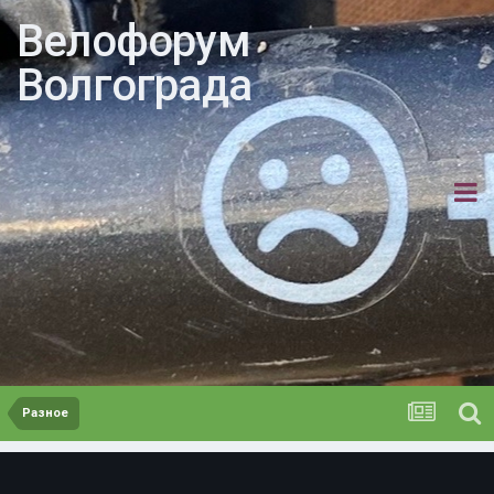
Велофорум
Волгограда
Разное