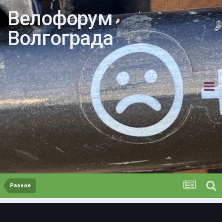
Велофорум
Волгограда
Разное