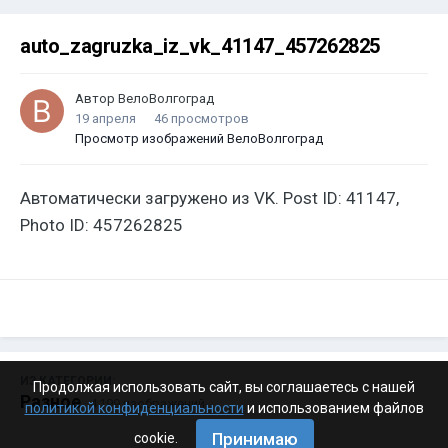
auto_zagruzka_iz_vk_41147_457262825
Автор
ВелоВолгоград
19 апреля
46 просмотров
Просмотр изображений ВелоВолгоград
Автоматически загружено из VK. Post ID: 41147,
Photo ID: 457262825
ИЗ КАТЕГОРИИ:
Продолжая использовать сайт, вы соглашаетесь с нашей
Разное
· 4 199 изображений
политикой конфиденциальности
и использованием файлов
Принимаю
cookie.