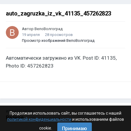
auto_zagruzka_iz_vk_41135_457262823
Автор
ВелоВолгоград
19 апреля
28 просмотров
Просмотр изображений ВелоВолгоград
Автоматически загружено из VK. Post ID: 41135,
Photo ID: 457262823
ИЗ КАТЕГОРИИ:
Продолжая использовать сайт, вы соглашаетесь с нашей
Разное
· 4 199 изображений
политикой конфиденциальности
и использованием файлов
Принимаю
cookie.