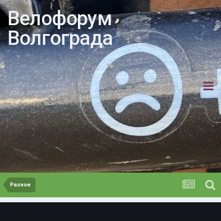
Велофорум
Волгограда
Разное