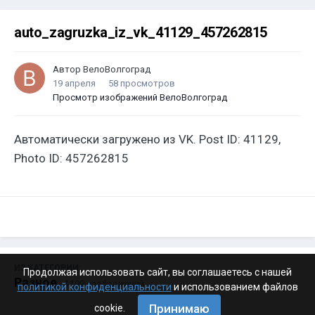
auto_zagruzka_iz_vk_41129_457262815
Автор
ВелоВолгоград
19 апреля
58 просмотров
Просмотр изображений ВелоВолгоград
Автоматически загружено из VK. Post ID: 41129,
Photo ID: 457262815
ИЗ КАТЕГОРИИ:
Продолжая использовать сайт, вы соглашаетесь с нашей
Разное
· 4 199 изображений
политикой конфиденциальности
и использованием файлов
Принимаю
cookie.