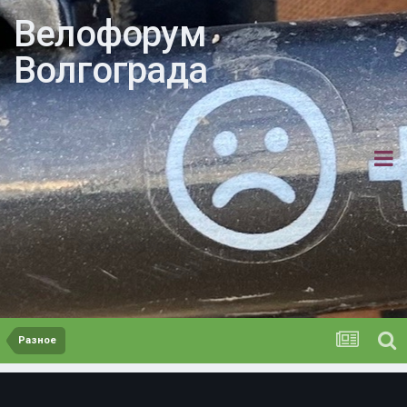
Велофорум
Волгограда
Разное