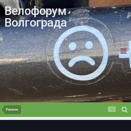
Велофорум
Волгограда
Разное