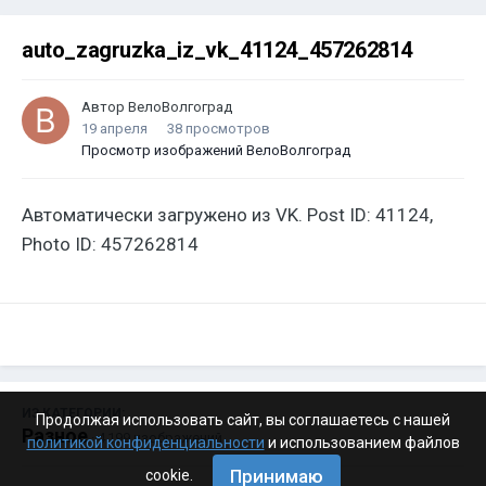
auto_zagruzka_iz_vk_41124_457262814
Автор
ВелоВолгоград
19 апреля
38 просмотров
Просмотр изображений ВелоВолгоград
Автоматически загружено из VK. Post ID: 41124,
Photo ID: 457262814
ИЗ КАТЕГОРИИ:
Продолжая использовать сайт, вы соглашаетесь с нашей
Разное
· 4 199 изображений
политикой конфиденциальности
и использованием файлов
Принимаю
cookie.